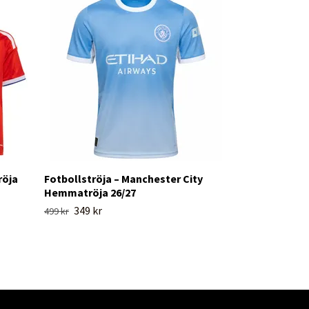
Fotbollströja
Hemmatröja 2
349 kr
499 kr
röja
Fotbollströja – Manchester City
Hemmatröja 26/27
349 kr
499 kr