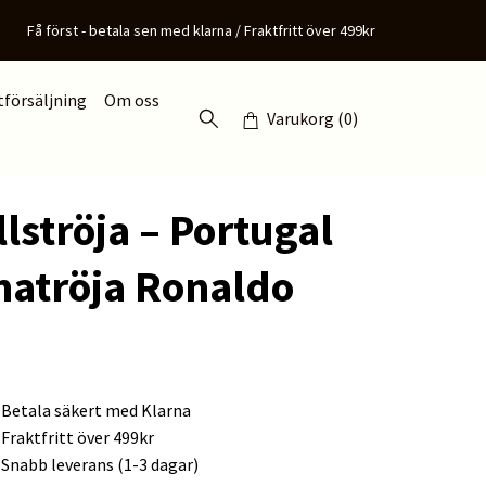
Få först - betala sen med klarna / Fraktfritt över 499kr
tförsäljning
Om oss
Varukorg
(0)
lströja – Portugal
tröja Ronaldo
Betala säkert med Klarna
Fraktfritt över 499kr
Snabb leverans (1-3 dagar)