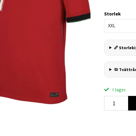
Storlek
XXL
📏 Storleki
🧼 Tvättrå
I lager.
R