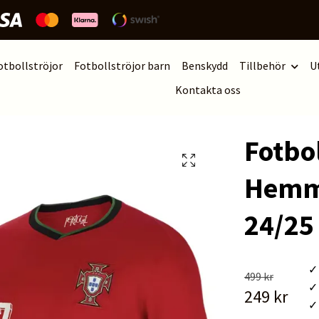
otbollströjor
Fotbollströjor barn
Benskydd
Tillbehör
U
Kontakta oss
Fotbol
Hemma
24/25
✓ 
499 kr
✓ 
249 kr
✓ 