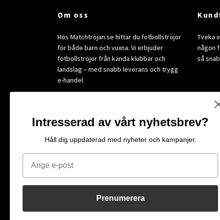
Om oss
Kund
Hos Matchtröjan.se hittar du fotbollströjor
Tveka i
för både barn och vuxna. Vi erbjuder
någon fr
fotbollströjor från kända klubbar och
så snab
landslag – med snabb leverans och trygg
e-handel.
Intresserad av vårt nyhetsbrev?
Få exkl
Håll dig uppdaterad med nyheter och kampanjer.
E-post
Email
Prenumerera
© 2026 Matchtröjan.se