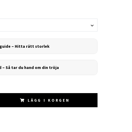
guide – Hitta rätt storlek
d – Så tar du hand om din tröja
LÄGG I KORGEN