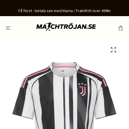
Få först - betala sen med klarna / Fraktfritt över 499kr