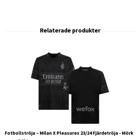
Fotbollströja – Milan X Pleasures 23/24 Fjärdetröja - Mörk