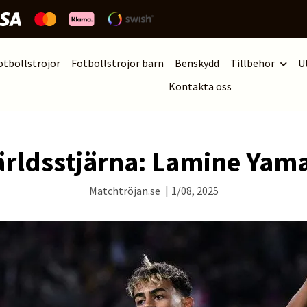
otbollströjor
Fotbollströjor barn
Benskydd
Tillbehör
U
Kontakta oss
 världsstjärna: Lamine Yam
Matchtröjan.se
|
1/08, 2025