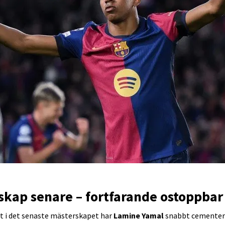
skap senare – fortfarande ostoppbar
rat i det senaste mästerskapet har
Lamine Yamal
snabbt cementera