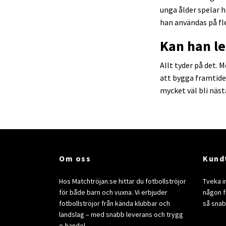
unga ålder spelar 
han användas på fler
Kan han le
Allt tyder på det. 
att bygga framtide
mycket väl bli näst
Om oss
Kund
Hos Matchtröjan.se hittar du fotbollströjor
Tveka i
för både barn och vuxna. Vi erbjuder
någon fr
fotbollströjor från kända klubbar och
så snab
landslag – med snabb leverans och trygg
e-handel.