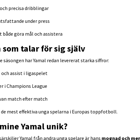
 och precisa dribblingar
utsfattande under press
t både göra mål och assistera
 som talar för sig själv
 säsongen har Yamal redan levererat starka siffror:
 och assist i ligaspelet
er i Champions League
lvan match efter match
v de mest effektiva unga spelarna i Europas toppfotboll.
amine Yamal unik?
särskiljer Yamal från andra unga spelare är hans
mognad och men