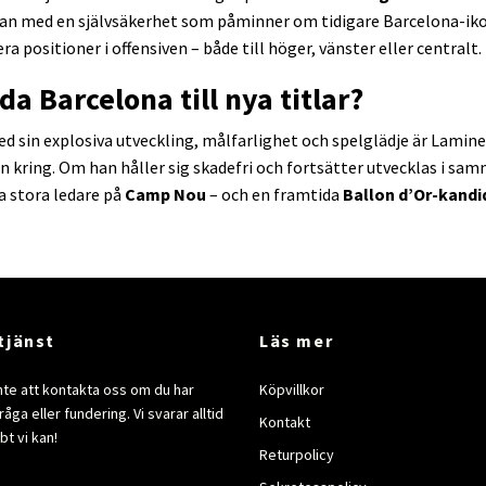
han med en självsäkerhet som påminner om tidigare Barcelona-ik
a positioner i offensiven – både till höger, vänster eller centralt.
da Barcelona till nya titlar?
Med sin explosiva utveckling, målfarlighet och spelglädje är Lamin
n kring. Om han håller sig skadefri och fortsätter utvecklas i sa
a stora ledare på
Camp Nou
– och en framtida
Ballon d’Or-kandi
tjänst
Läs mer
nte att kontakta oss om du har
Köpvillkor
åga eller fundering. Vi svarar alltid
Kontakt
bt vi kan!
Returpolicy