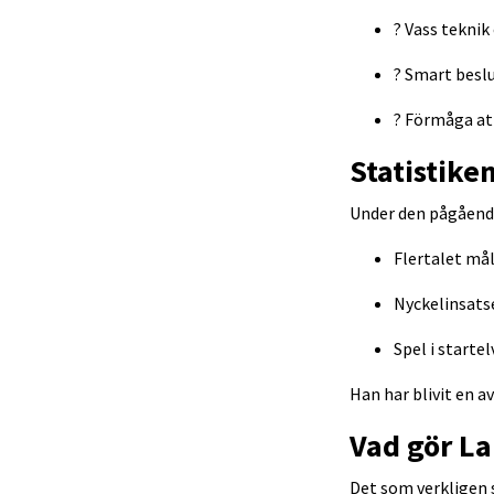
? Vass teknik
? Smart besl
? Förmåga at
Statistiken
Under den pågående
Flertalet mål
Nyckelinsats
Spel i starte
Han har blivit en a
Vad gör L
Det som verkligen 