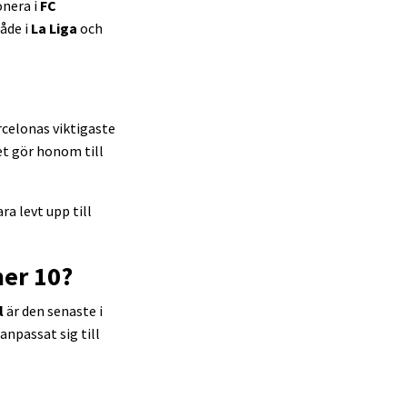
onera i
FC
både i
La Liga
och
rcelonas viktigaste
t gör honom till
ra levt upp till
mer 10?
l
är den senaste i
npassat sig till