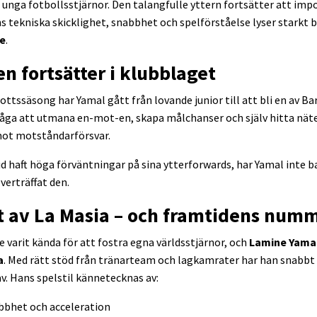
 unga fotbollsstjärnor. Den talangfulle yttern fortsätter att imp
ns tekniska skicklighet, snabbhet och spelförståelse lyser starkt 
e
.
 fortsätter i klubblaget
tssäsong har Yamal gått från lovande junior till att bli en av Ba
åga att utmana en-mot-en, skapa målchanser och själv hitta näte
mot motståndarförsvar.
id haft höga förväntningar på sina ytterforwards, har Yamal inte ba
verträffat den.
t av La Masia – och framtidens num
 varit kända för att fostra egna världsstjärnor, och
Lamine Yama
a
. Med rätt stöd från tränarteam och lagkamrater har han snabbt a
v. Hans spelstil kännetecknas av:
abbhet och acceleration