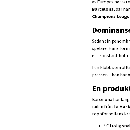
av Europas hetaste
Barcelona
, där ha
Champions Leagu
Dominansen
Sedan sin genombrot
spelare. Hans förm
ett konstant hot 
I en klubb som allt
pressen – han har ö
En produk
Barcelona har länge
raden från
La Masi
toppfotbollens kra
? Otrolig sn