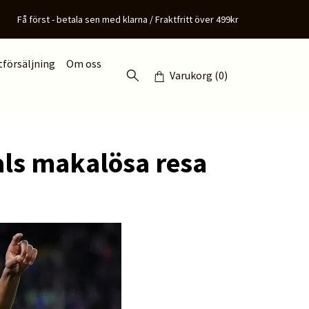
Få först - betala sen med klarna / Fraktfritt över 499kr
tförsäljning
Om oss
Varukorg
(0)
als makalösa resa