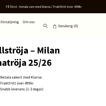
Få först - betala sen med klarna / Fraktfritt över 499kr
tförsäljning
Om oss
Varukorg
(0)
lströja – Milan
tröja 25/26
Betala säkert med Klarna
Fraktfritt över 499kr
Snabb leverans (1-3 dagar)