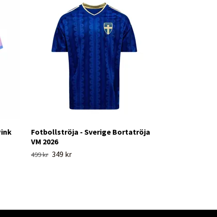
Fotbollströja 
Hemmatröja V
349 kr
Pink
Fotbollströja - Sverige Bortatröja
VM 2026
349 kr
499 kr