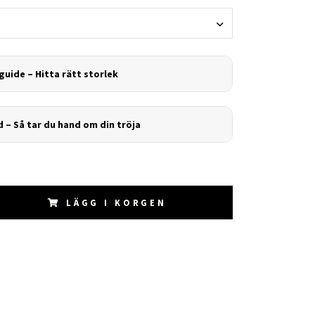
guide – Hitta rätt storlek
d – Så tar du hand om din tröja
LÄGG I KORGEN