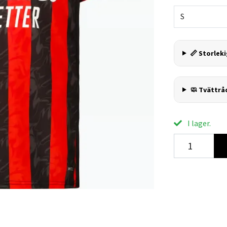
S
📏 Storleki
🧼 Tvättrå
I lager.