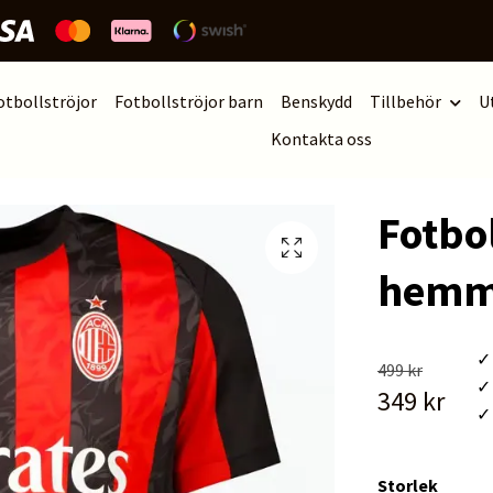
otbollströjor
Fotbollströjor barn
Benskydd
Tillbehör
U
Kontakta oss
Fotbol
hemma
✓ 
499 kr
✓ 
349 kr
✓ 
Storlek