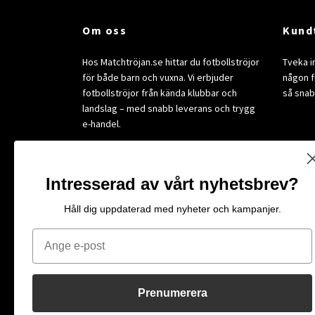
Om oss
Kund
Hos Matchtröjan.se hittar du fotbollströjor
Tveka i
för både barn och vuxna. Vi erbjuder
någon fr
fotbollströjor från kända klubbar och
så snab
landslag – med snabb leverans och trygg
e-handel.
Intresserad av vårt nyhetsbrev?
Få exkl
Håll dig uppdaterad med nyheter och kampanjer.
E-post
Email
Prenumerera