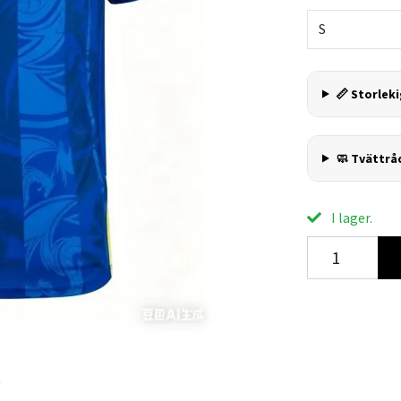
S
📏 Storleki
🧼 Tvättrå
I lager.
R