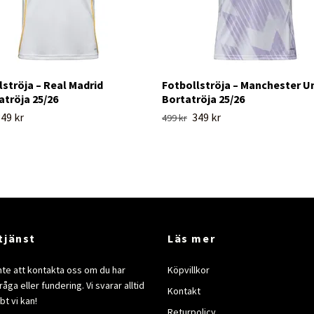
lströja – Real Madrid
Fotbollströja – Manchester U
röja 25/26
Bortatröja 25/26
49 kr
349 kr
499 kr
tjänst
Läs mer
nte att kontakta oss om du har
Köpvillkor
åga eller fundering. Vi svarar alltid
Kontakt
bt vi kan!
Returpolicy