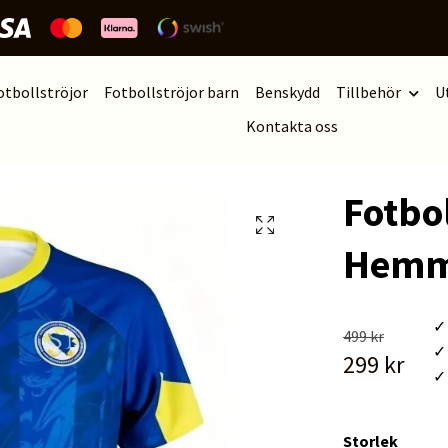
otbollströjor
Fotbollströjor barn
Benskydd
Tillbehör
U
Kontakta oss
Fotbol
Hemm
✓ 
499 kr
✓ 
299 kr
✓ 
Storlek