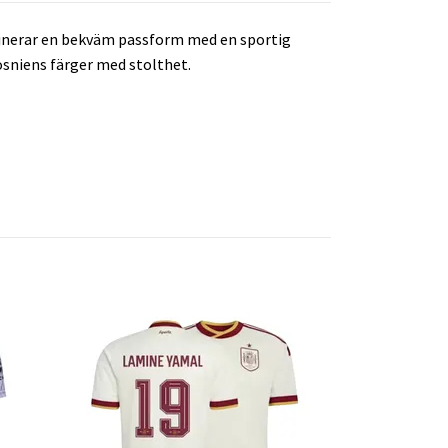
mbinerar en bekväm passform med en sportig
Bosniens färger med stolthet.
Fotbollströj
26/27
349 kr
499 kr