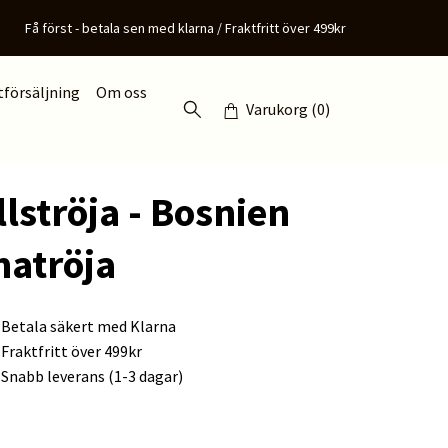
Få först - betala sen med klarna / Fraktfritt över 499kr
tförsäljning
Om oss
Varukorg
(0)
lströja - Bosnien
atröja
Betala säkert med Klarna
Fraktfritt över 499kr
Snabb leverans (1-3 dagar)