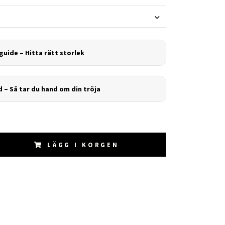
guide – Hitta rätt storlek
d – Så tar du hand om din tröja
LÄGG I KORGEN